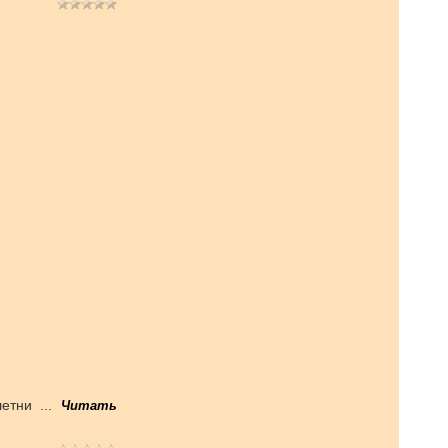
 летни
...
Читать