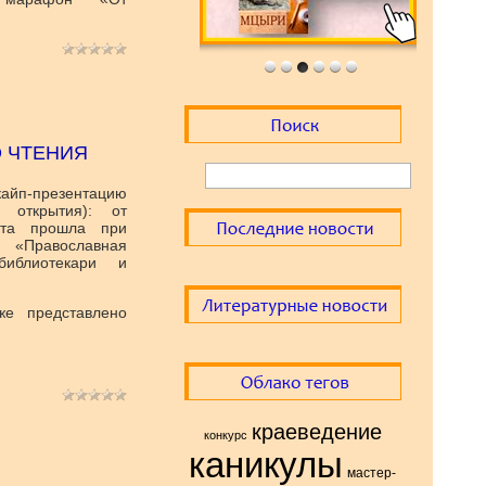
О ЧТЕНИЯ
кайп-презентацию
 открытия): от
екта прошла при
 «Православная
библиотекари и
же представлено
краеведение
конкурс
каникулы
мастер-