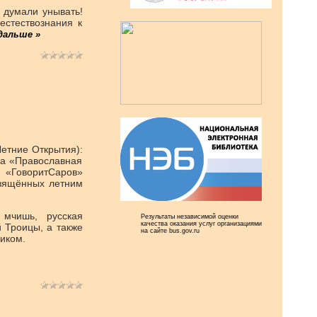
е думали унывать!
естествознания к
дальше »
етние Открытия):
да «Православная
 «ГоворитСаров»
свящённых летним
мчишь, русская
Результаты независимой оценки
качества оказания услуг организациями
 Троицы, а также
на сайте bus.gov.ru
иком.