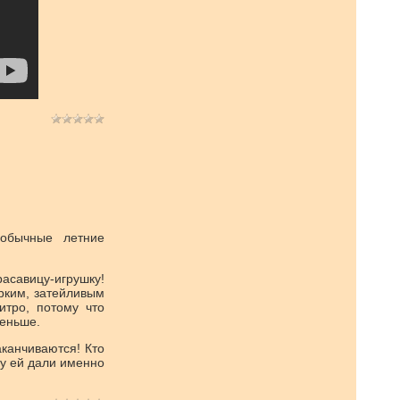
еобычные летние
савицу-игрушку!
рким, затейливым
итро, потому что
меньше.
аканчиваются! Кто
у ей дали именно