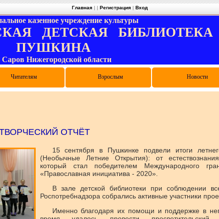
Главная
|
|
Регистрация
|
Вход
альное казенное учреждение культуры
КАЯ ДЕТСКАЯ БИБЛИОТЕКА и
ПУШКИНА
. Саров Нижегородской области
и цифровой грамотности
лиотечные объединения
туальные мероприятия
Правила пользования
Электронный каталог
Виртуальная служба
Как записаться
Читателям
Конкурсы
Выпускникам
Родителям
Дарителям
Педагогам
Взрослым
Отзывы
Опросы
Новости
ТВОРЧЕСКИЙ ОТЧЁТ
15 сентября в Пушкинке подвели итоги летне
(Необычные Летние Открытия): от естествознания
который стал победителем Международного гран
«Православная инициатива - 2020».
В зале детской библиотеки при соблюдении вс
Роспотребнадзора собрались активные участники прое
Именно благодаря их помощи и поддержке в не
время удалось провести просветительски