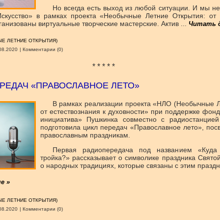
Но всегда есть выход из любой ситуации. И мы н
скусство» в рамках проекта «Необычные Летние Открытия: от 
ганизованы виртуальные творческие мастерские. Актив
...
Читать 
Е ЛЕТНИЕ ОТКРЫТИЯ)
08.2020
|
Комментарии (0)
* * * * *
РЕДАЧ «ПРАВОСЛАВНОЕ ЛЕТО»
В рамках реализации проекта «НЛО (Необычные Л
от естествознания к духовности» при поддержке фон
инициатива» Пушкинка совместно с радиостанцией
подготовила цикл передач «Православное лето», по
православным праздникам.
Первая радиопередача под названием «Куда 
тройка?» рассказывает о символике праздника Святой
о народных традициях, которые связаны с этим праздн
е »
Е ЛЕТНИЕ ОТКРЫТИЯ)
08.2020
|
Комментарии (0)