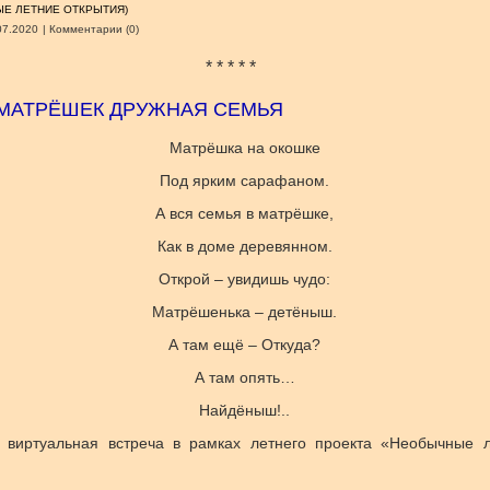
Е ЛЕТНИЕ ОТКРЫТИЯ)
07.2020
|
Комментарии (0)
* * * * *
: МАТРЁШЕК ДРУЖНАЯ СЕМЬЯ
Матрёшка на окошке
Под ярким сарафаном.
А вся семья в матрёшке,
Как в доме деревянном.
Открой – увидишь чудо:
Матрёшенька – детёныш.
А там ещё – Откуда?
А там опять…
Найдёныш!..
 виртуальная встреча в рамках летнего проекта «Необычные