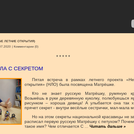
Е ЛЕТНИЕ ОТКРЫТИЯ)
07.2020
|
Комментарии (0)
* * * * *
КЛА С СЕКРЕТОМ
Пятая встреча в рамках летнего проекта «Н
открытия» (НЛО) была посвящена Матрёшке.
Кто не знает русскую Матрёшку, румяную кра
Возьмёшь в руки деревянную куколку, полюбуешься я
рисунком – хороша девица! А улыбается она так х
прячет секрет - внутри весёлые сестрички, мал-мала 
Но на этом секреты национальной красавицы не з
расписал первую русскую Матрёшку с петухом? Почем
такое имя? Чем отличается С
...
Читать дальше »