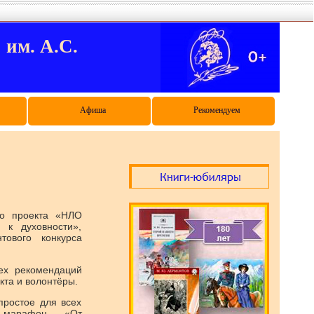
м. А.С.
Афиша
Рекомендуем
го проекта «НЛО
 к духовности»,
тового конкурса
ех рекомендаций
кта и волонтёры.
простое для всех
й марафон «От