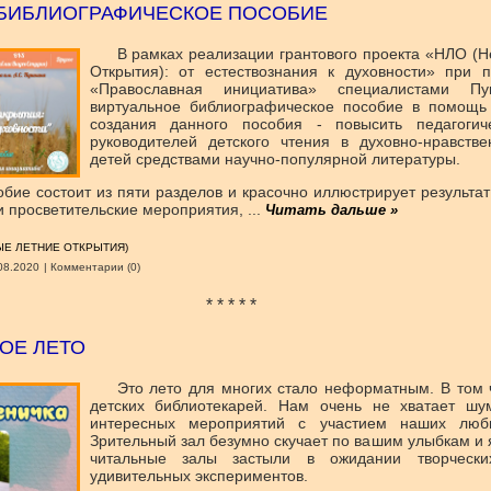
 БИБЛИОГРАФИЧЕСКОЕ ПОСОБИЕ
В рамках реализации грантового проекта «НЛО (
Открытия): от естествознания к духовности» при 
«Православная инициатива» специалистами Пу
виртуальное библиографическое пособие в помощь 
создания данного пособия - повысить педагогич
руководителей детского чтения в духовно-нравств
детей средствами научно-популярной литературы.
бие состоит из пяти разделов и красочно иллюстрирует результа
ли просветительские мероприятия,
...
Читать дальше »
Е ЛЕТНИЕ ОТКРЫТИЯ)
08.2020
|
Комментарии (0)
* * * * *
ОЕ ЛЕТО
Это лето для многих стало неформатным. В том ч
детских библиотекарей. Нам очень не хватает шу
интересных мероприятий с участием наших люби
Зрительный зал безумно скучает по вашим улыбкам и 
читальные залы застыли в ожидании творчески
удивительных экспериментов.