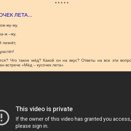
* * * * *
ОЧЕК ЛЕТА...
ож-жу-жу,
ка-ж –жу,
й лизнёт,
растёт!
тся? Что такое мёд? Какой он на вкус? Ответы на все эти вопр
н-встрече «Мёд – кусочек лета».