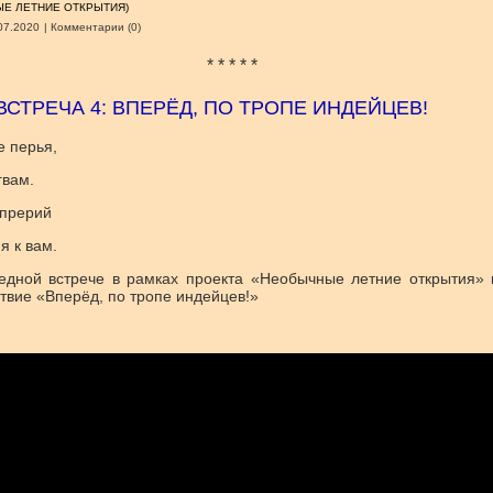
Е ЛЕТНИЕ ОТКРЫТИЯ)
07.2020
|
Комментарии (0)
* * * * *
 ВСТРЕЧА 4: ВПЕРЁД, ПО ТРОПЕ ИНДЕЙЦЕВ!
е перья,
гвам.
 прерий
я к вам.
едной встрече в рамках проекта «Необычные летние открытия»
твие «Вперёд, по тропе индейцев!»