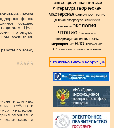
современная детская
класс
творческая
литература
мастерская
Необычные Летние
Семейное чтение
поддержке фонда
Киноbook
детская литература
шкинки создано
экология
выставка
педагогам. Цель
чтение
еский потенциал
буковка
дни
енном воспитании
встреча
информации
акция
НЛО
мероприятие
Творческое
Объединение
книжная выставка
т работы по всему
исле, и для нас,
мных, весёлых и
мых читателей.
ярким эмоциям, а
х мастерских и