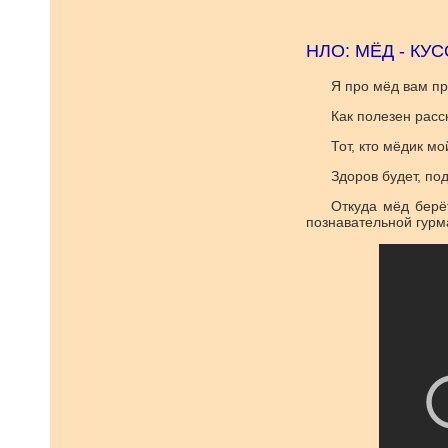
НЛО: МЁД - КУС
Я про мёд вам пр
Как полезен расс
Тот, кто мёдик мо
Здоров будет, под
Откуда мёд берё
познавательной гурма