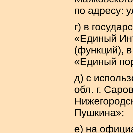
по адресу: у
г) в госуда
«Единый Инт
(функций), 
«Единый пор
д) с исполь
обл. г. Саро
Нижегородска
Пушкина»;
е) на офици