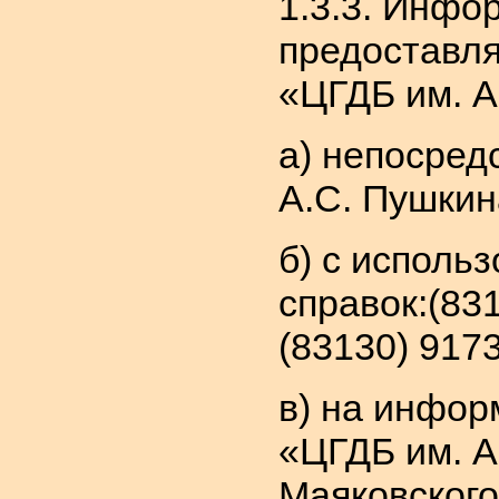
1.3.3. Инфо
предоставля
«ЦГДБ им. А
а) непосред
А.С. Пушкин
б) с исполь
справок:(83
(83130) 917
в) на инфор
«ЦГДБ им. А
Маяковского