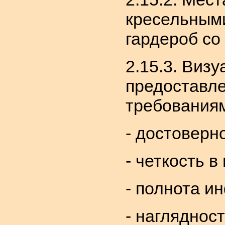
кресельными
гардероб со
2.15.3. Виз
предоставл
требования
- достоверн
- четкость 
- полнота и
- нагляднос