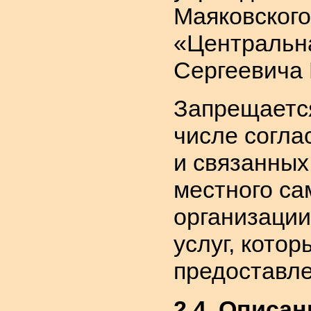
Маяковского
«Центральна
Сергеевича
Запрещается
числе согла
и связанных
местного са
организации
услуг, кото
предоставле
2.4. Описа