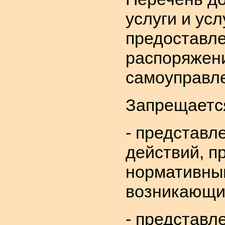
услуги и ус
предоставле
распоряжени
самоуправле
Запрещается
- представл
действий, п
нормативны
возникающие
- представл