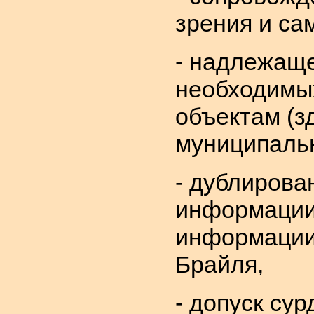
зрения и са
- надлежащ
необходимых
объектам (з
муниципальн
- дублирова
информации,
информации
Брайля,
- допуск су