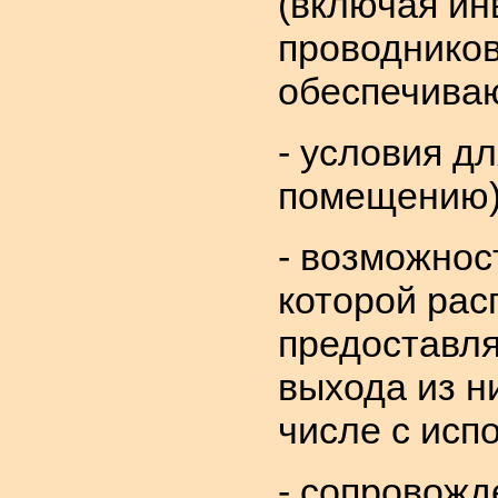
(включая ин
проводников
обеспечиваю
- условия д
помещению),
- возможнос
которой рас
предоставля
выхода из ни
числе с исп
- сопровожд