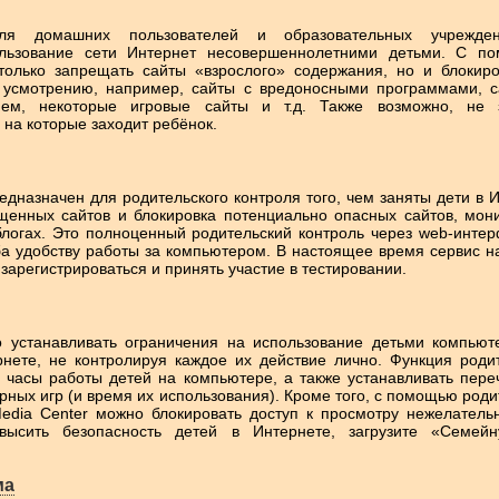
для домашних пользователей и образовательных учрежде
ользование сети Интернет несовершеннолетними детьми. С по
только запрещать сайты «взрослого» содержания, но и блокиро
 усмотрению, например, сайты с вредоносными программами, с
ием, некоторые игровые сайты и т.д. Также возможно, не 
 на которые заходит ребёнок.
едназначен для родительского контроля того, чем заняты дети в Ин
щенных сайтов и блокировка потенциально опасных сайтов, мон
блогах. Это полноценный родительский контроль через web-инте
ба удобству работы за компьютером. В настоящее время сервис н
зарегистрироваться и принять участие в тестировании.
 устанавливать ограничения на использование детьми компьют
рнете, не контролируя каждое их действие лично. Функция роди
ь часы работы детей на компьютере, а также устанавливать пер
ных игр (и время их использования). Кроме того, с помощью роди
edia Center можно блокировать доступ к просмотру нежелатель
ысить безопасность детей в Интернете, загрузите «Семейн
ма