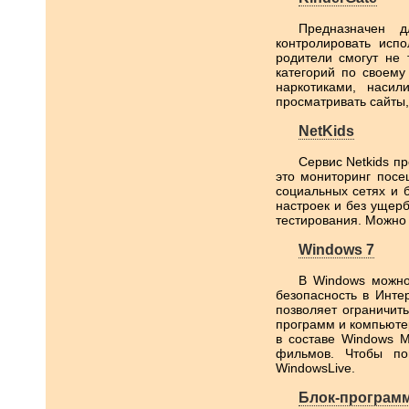
Предназначен 
контролировать исп
родители смогут не 
категорий по своему
наркотиками, насил
просматривать сайты,
NetKids
Сервис Netkids пр
это мониторинг посе
социальных сетях и 
настроек и без ущер
тестирования. Можно 
Windows 7
В Windows можно
безопасность в Инте
позволяет ограничит
программ и компьютер
в составе Windows M
фильмов. Чтобы пов
WindowsLive.
Блок-програм