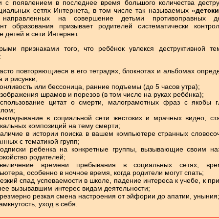
и с появлением в последнее время большого количества дестру
оциальных сетях Интернета, в том числе так называемых «
детски
 направленных на совершение детьми противоправных де
нт образования призывает родителей систематически контрол
 детей в сети Интернет.
рыми признаками того, что ребёнок увлекся деструктивной тем
:
асто повторяющиеся в его тетрадях, блокнотах и альбомах опре
а и рисунки;
онливость или бессоница, ранние подъемы (до 5 часов утра);
зображения шрамов и порезов (в том числе на руках ребёнка);
спользование цитат о смерти, малограмотных фраз с якобы г
лом;
ыкладывание в социальной сети жестоких и мрачных видео, ста
кальных композиций на тему смерти;
аличие в истории поиска в вашем компьютере странных словосо
анных с тематикой групп;
одписки ребенка на конкретные группы, вызывающие своим на
окойство родителей;
увеличение времени пребывания в социальных сетях, вр
ьютера, особенно в ночное время, когда родители могут спать;
езкий спад успеваемости в школе, падение интереса к учебе, к п
нее вызывавшим интерес видам деятельности;
резмерно резкая смена настроения от эйфории до апатии, уныния
амкнутость, уход в себя.