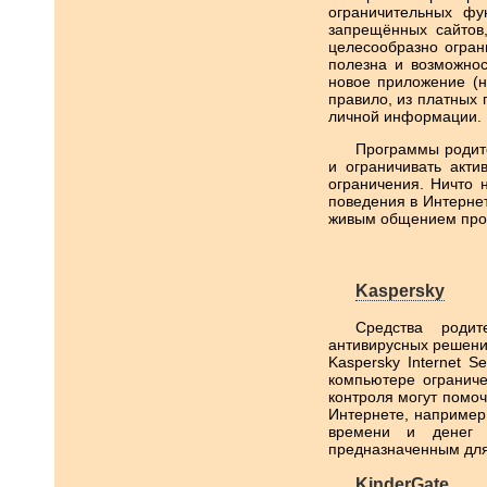
ограничительных фу
запрещённых сайтов
целесообразно огран
полезна и возможнос
новое приложение (н
правило, из платных 
личной информации.
Программы родите
и ограничивать акти
ограничения. Ничто 
поведения в Интернет
живым общением прог
Kaspersky
Средства родит
антивирусных решений
Kaspersky Internet 
компьютере ограниче
контроля могут помоч
Интернете, например
времени и денег п
предназначенным для 
KinderGate