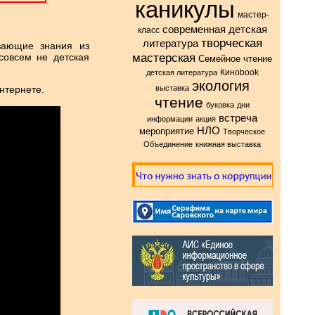
каникулы
мастер-
современная детская
класс
творческая
литература
вающие знания из
мастерская
совсем не детская
Семейное чтение
Киноbook
детская литература
экология
нтернете.
выставка
чтение
буковка
дни
встреча
информации
акция
НЛО
мероприятие
Творческое
Объединение
книжная выставка