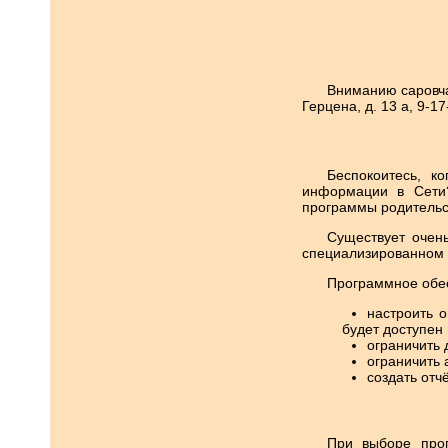
Вниманию саровча
Герцена, д. 13 а, 9-17
Беспокоитесь, к
информации в Сети?
программы родительс
Существует очень
специализированном м
Программное обес
настроить 
будет доступен
ограничить 
ограничить 
создать отч
При выборе прог