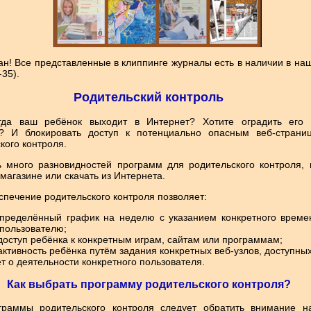
н! Все представленные в клиппинге журналы есть в наличии в наш
-35).
Родительский контроль
огда ваш ребёнок выходит в Интернет? Хотите оградить его 
 И блокировать доступ к потенциально опасным веб-страни
кого контроля.
 много разновидностей программ для родительского контроля, 
агазине или скачать из Интернета.
печение родительского контроля позволяет:
определённый график на неделю с указанием конкретного времен
 пользователю;
доступ ребёнка к конкретным играм, сайтам или программам;
активность ребёнка путём задания конкретных веб-узлов, доступны
ёт о деятельности конкретного пользователя.
Как выбрать программу родительского контроля?
раммы родительского контроля следует обратить внимание н