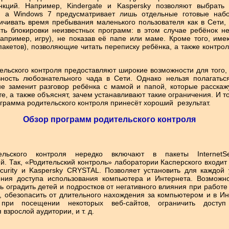
нкций. Например, Kindergate и Kaspersky позволяют выбрать
, а Windows 7 предусматривает лишь отдельные готовые набо
ичивать время пребывания маленького пользователя как в Сети, 
ть блокировки неизвестных программ: в этом случае ребёнок не
апример, игру), не показав её папе или маме. Кроме того, име
пакетов), позволяющие читать переписку ребёнка, а также контро
льского контроля предоставляют широкие возможности для того,
вность любознательного чада в Сети. Однако нельзя полагать
не заменит разговор ребёнка с мамой и папой, которые расскаж
е, а также объяснят, зачем устанавливают такие ограничения. И то
рамма родительского контроля принесёт хороший результат.
Обзор программ родительского контроля
ельского контроля нередко включают в пакеты InternetSec
. Так, «Родительский контроль» лаборатории Касперского входит 
Security и Kaspersky CRYSTAL. Позволяет установить для каждой
ния доступа использования компьютера и Интернета. Возможно
ь оградить детей и подростков от негативного влияния при работе
, обезопасить от длительного нахождения за компьютером и в Ин
ри посещении некоторых веб-сайтов, ограничить доступ 
взрослой аудитории, и т. д.