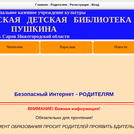
Главная
|
Родителям
|
Регистрация
|
Вход
альное казенное учреждение культуры
КАЯ ДЕТСКАЯ БИБЛИОТЕКА и
ПУШКИНА
г. Саров Нижегородской области
и цифровой грамотности
лиотечные объединения
туальные мероприятия
Правила пользования
Электронный каталог
Виртуальная служба
Как записаться
Читателям
Конкурсы
Выпускникам
Родителям
Дарителям
Педагогам
Взрослым
Отзывы
Опросы
Новости
Безопасный Интернет - РОДИТЕЛЯМ
ВНИМАНИЕ! Важная информация!
Обязательно для прочтения!
МЕНТ ОБРАЗОВАНИЯ ПРОСИТ РОДИТЕЛЕЙ ПРОЯВИТЬ БДИТЕЛЬ