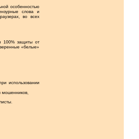
льной особенностью
ензурные слова и
раузерах, во всех
я 100% защиты от
оверенные «белые»
при использовании
и мошенников,
листы.