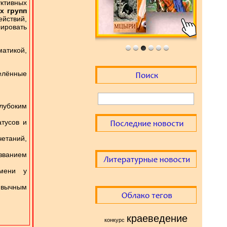
ктивных
х групп
йствий,
ировать
атикой,
делённые
лубоким
тусов и
четаний,
званием
емени у
ривычным
;
краеведение
конкурс