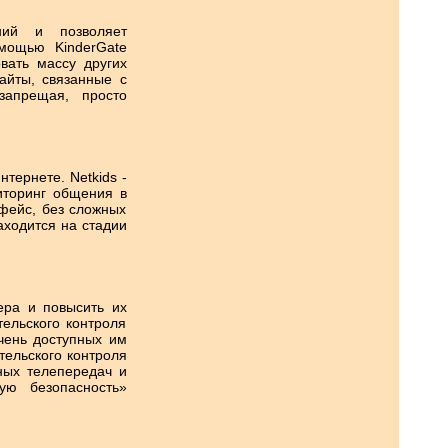
ний и позволяет
мощью KinderGate
вать массу других
айты, связанные с
запрещая, просто
тернете. Netkids -
иторинг общения в
рфейс, без сложных
аходится на стадии
ера и повысить их
тельского контроля
ечень доступных им
тельского контроля
ных телепередач и
ую безопасность»