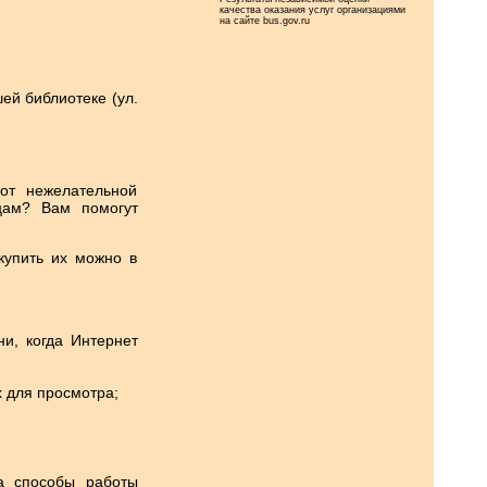
качества оказания услуг организациями
на сайте bus.gov.ru
ей библиотеке (ул.
от нежелательной
цам? Вам помогут
купить их можно в
и, когда Интернет
х для просмотра;
а способы работы