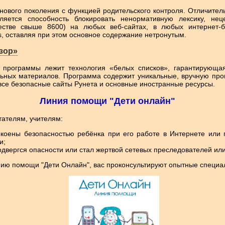
нового поколения с функцией родительского контроля. Отличите
ляется способность блокировать ненормативную лексику, нец
естве свыше 8600) на любых веб-сайтах, в любых интернет-б
, оставляя при этом основное содержание нетронутым.
зор»
 программы лежит технология «белых списков», гарантирующа
ьных материалов. Программа содержит уникальные, вручную пр
все безопасные сайты Рунета и основные иностранные ресурсы.
Линия помощи "Дети онлайн"
тателям, учителям:
коены безопасностью ребёнка при его работе в Интернете или 
и;
одвергся опасности или стал жертвой сетевых преследователей ил
нию помощи "
Дети Онлайн
", вас проконсультируют опытные специа