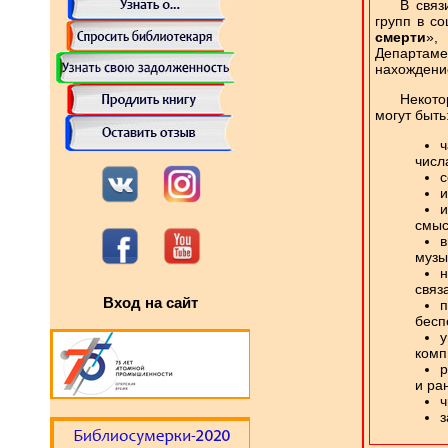
В связ
групп в с
смерти
»,
Департаме
нахождение
Некото
могут быть
ч
числ
с
и
и
смыс
в
музы
н
связ
Вход на сайт
п
бесп
комп
р
и ра
ч
з