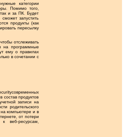
 нужные категории
ры. Помимо того,
так и за ПК. Будет
 сможет запустить
ются продукты (как
лировать пересылку
 чтобы отслеживать
ся на программные
ут ему о правилах
лько в сочетании с
urityсовременных
в состав продуктов
 учетной записи на
сти родительского
 на компьютере и в
тернете, от потери
к веб-ресурсам,