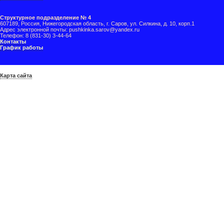
Структурное подразделение № 4
607189, Россия, Нижегородская область, г. Саров, ул. Силкина, д. 10, корп.1
Адрес электронной почты: pushkinka.sarov@yandex.ru
Телефон: 8 (831-30) 3-44-64
Контакты
График работы
Карта сайта