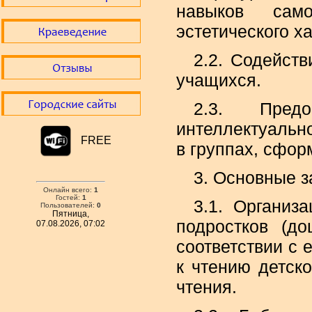
навыков само
эстетического х
2.2. Содейст
учащихся.
2.3. Предо
интеллектуально
FREE
в группах, сфор
3. Основные з
Онлайн всего:
1
Гостей:
1
3.1. Организ
Пользователей:
0
Пятница,
подростков (д
07.08.2026, 07:02
соответствии с
к чтению детско
чтения.