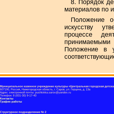
8. Порядок д
материалов по и
Положение о
искусству ут
процессе дея
принимаемыми
Положение в у
соответствующи
Муниципальное казенное учреждение культуры «Центральная городская детска
607190, Россия, Нижегородская область, г. Саров, ул. Герцена, д. 13а
Адрес электронной почты: pushkinka.sarov@yandex.ru
Телефон: 8 (831-30) 9-17-40
Контакты
График работы
Структурное подразделение № 2