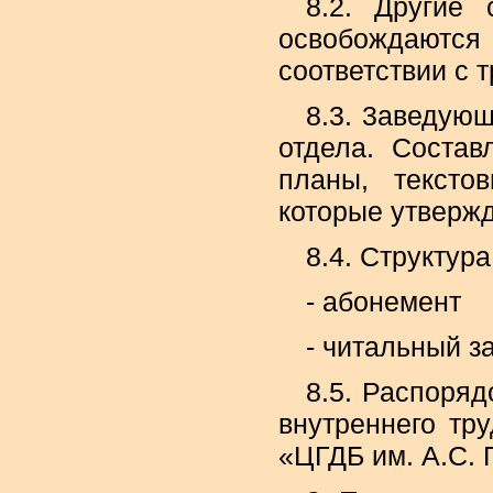
8.2. Другие 
освобождаютс
соответствии с 
8.3. 3аведующ
отдела. Состав
планы, тексто
которые утверж
8.4. Структура
- абонемент
- читальный з
8.5. Распоря
внутреннего тр
«ЦГДБ им. А.С.