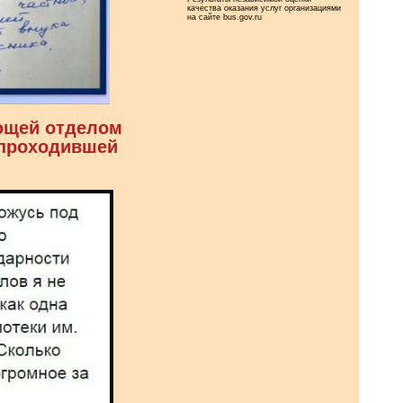
качества оказания услуг организациями
на сайте bus.gov.ru
ющей отделом
 проходившей
.