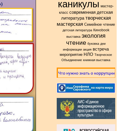
каникулы
мастер-
современная детская
класс
творческая
литература
мастерская
Семейное чтение
Киноbook
детская литература
экология
выставка
чтение
буковка
дни
встреча
информации
акция
НЛО
мероприятие
Творческое
Объединение
книжная выставка