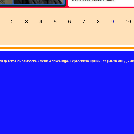
2
3
4
5
6
7
8
9
10
я детская библиотека имени Александра Сергеевича Пушкина» (МКУК «ЦГДБ им.