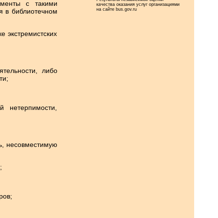
ументы с такими
качества оказания услуг организациями
на сайте bus.gov.ru
я в библиотечном
е экстремистских
ятельности, либо
ти;
й нетерпимости,
ь, несовместимую
;
ров;