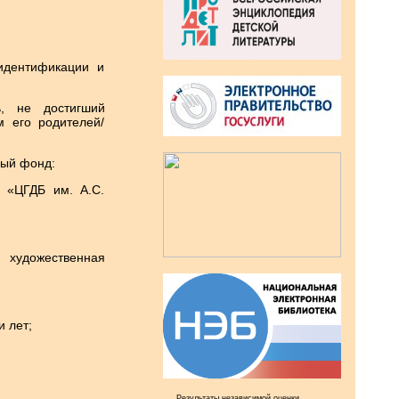
идентификации и
, не достигший
м его родителей/
ный фонд:
 «ЦГДБ им. А.С.
, художественная
 лет;
Результаты независимой оценки