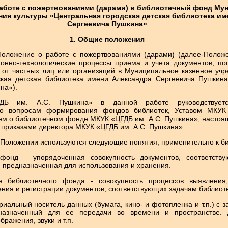
боте с пожертвованиями (дарами) в библиотечный фонд Му
ния культуры «Центральная городская детская библиотека им
Сергеевича Пушкина»
1. Общие положения
Положение о работе с пожертвованиями (дарами) (далее-Полож
онно-технологические процессы приема и учета документов, по
 от частных лиц или организаций в Муниципальное казенное учр
ская детская библиотека имени Александра Сергеевича Пушкин
на»).
ДБ им. А.С. Пушкина» в данной работе руководствует
по вопросам формирования фондов библиотек, Уставом МКУК
м о библиотечном фонде МКУК «ЦГДБ им. А.С. Пушкина», насто
 приказами директора МКУК «ЦГДБ им. А.С. Пушкина».
 Положении используются следующие понятия, применительно к би
фонд – упорядоченная совокупность документов, соответств
 предназначенная для использования и хранения.
е библиотечного фонда - совокупность процессов выявления,
ния и регистрации документов, соответствующих задачам библиоте
риальный носитель данных (бумага, кино- и фотопленка и т.п.) с 
назначенный для ее передачи во времени и пространстве. 
бражения, звуки и т.п.