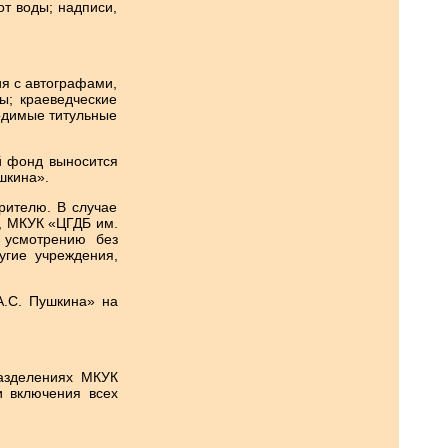
т воды; надписи,
я с автографами,
ы; краеведческие
одимые титульные
й фонд выносится
шкина».
рителю. В случае
е, МКУК «ЦГДБ им.
 усмотрению без
угие учреждения,
А.С. Пушкина» на
разделениях МКУК
и включения всех