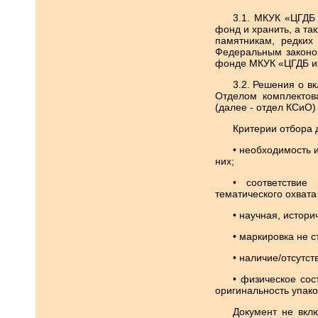
3.1. МКУК «ЦГДБ
фонд и хранить, а та
памятникам, редких
Федеральным законо
фонде МКУК «ЦГДБ им.
3.2. Решения о 
Отделом комплектов
(далее - отдел КСиО)
Критерии отбора 
• необходимость 
них;
• соответствие 
тематического охват
• научная, истори
• маркировка не 
• наличие/отсутс
• физическое сос
оригинальность упако
Документ не вкл