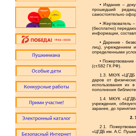
• Издание – док
прошедший редакц
самостоятельно офо
• Жертвователь –
(бесплатно) передаю
информации, составл
• Дарение - безв
лиц), учреждением и
определенными усло
• Пожертвование
(ст.582 ГК РФ).
1.3. МКУК «ЦГДБ
даров от физически
использования их в
пополнения библиоте
1.4. МКУК «ЦГДБ
учреждения, обязуе
заранее, до принятия
2.
2.1. Пожертвова
«ЦГДБ им. А.С. Пушки