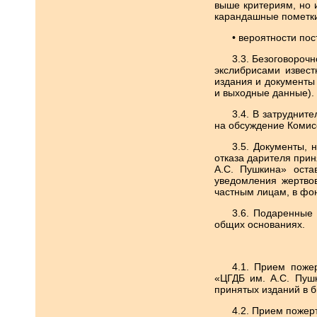
выше критериям, но 
карандашные пометки
• вероятности пос
3.3. Безоговороч
экслибрисами извест
издания и документы
и выходные данные).
3.4. В затруднит
на обсуждение Комис
3.5. Документы,
отказа дарителя прин
А.С. Пушкина» оста
уведомления жертвов
частным лицам, в фон
3.6. Подаренные
общих основаниях.
4.1. Прием поже
«ЦГДБ им. А.С. Пуш
принятых изданий в 
4.2. Прием пожер