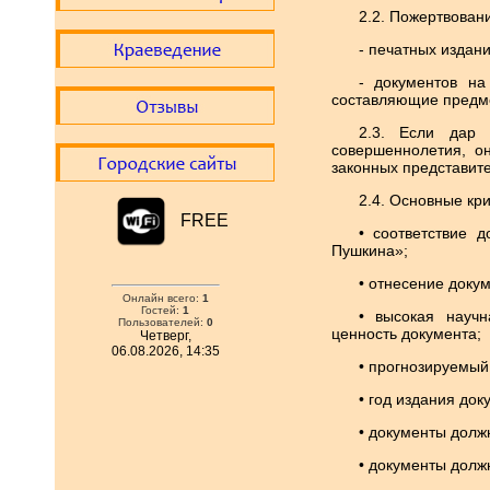
2.2. Пожертвован
- печатных издани
- документов н
составляющие предме
2.3. Если дар 
совершеннолетия, о
законных представит
2.4. Основные кр
FREE
• соответствие 
Пушкина»;
• отнесение доку
Онлайн всего:
1
Гостей:
1
• высокая научн
Пользователей:
0
ценность документа;
Четверг,
06.08.2026, 14:35
• прогнозируемый
• год издания до
• документы долж
• документы долж