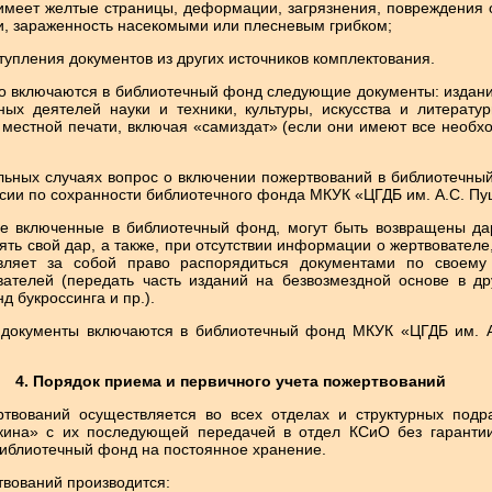
имеет желтые страницы, деформации, загрязнения, повреждения о
, зараженность насекомыми или плесневым грибком;
тупления документов из других источников комплектования.
но включаются в библиотечный фонд следующие документы: издани
ных деятелей науки и техники, культуры, искусства и литератур
 местной печати, включая «самиздат» (если они имеют все необх
ельных случаях вопрос о включении пожертвований в библиотечны
сии по сохранности библиотечного фонда МКУК «ЦГДБ им. А.С. Пу
 не включенные в библиотечный фонд, могут быть возвращены да
ять свой дар, а также, при отсутствии информации о жертвовател
вляет за собой право распорядиться документами по своему
ателей (передать часть изданий на безвозмездной основе в др
д букроссинга и пр.).
 документы включаются в библиотечный фонд МКУК «ЦГДБ им. 
4. Порядок приема и первичного учета пожертвований
ртвований осуществляется во всех отделах и структурных под
кина» с их последующей передачей в отдел КСиО без гаранти
библиотечный фонд на постоянное хранение.
твований производится: