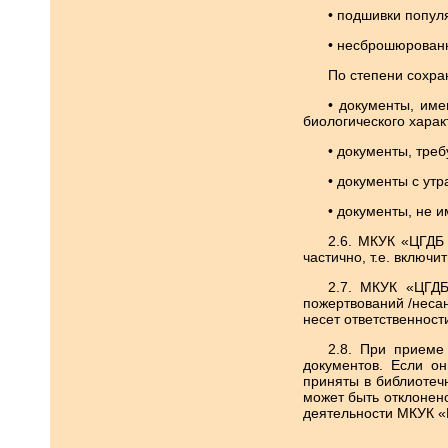
• подшивки попул
• несброшюрован
По степени сохра
• документы, име
биологического характ
• документы, тре
• документы с ут
• документы, не 
2.6. МКУК «ЦГДБ 
частично, т.е. включ
2.7. МКУК «ЦГДБ
пожертвований /неса
несет ответственност
2.8. При приеме
документов. Если он
приняты в библиотеч
может быть отклонен
деятельности МКУК «