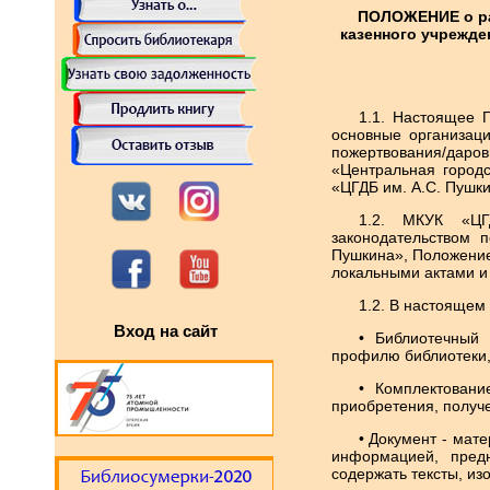
ПОЛОЖЕНИЕ о ра
казенного учрежде
1.1. Настоящее 
основные организаци
пожертвования/даров
«Центральная город
«ЦГДБ им. А.С. Пушки
1.2. МКУК «ЦГ
законодательством 
Пушкина», Положение
локальными актами и
1.2. В настоящем
Вход на сайт
• Библиотечный 
профилю библиотеки,
• Комплектовани
приобретения, получе
• Документ - мате
информацией, пред
содержать тексты, изо