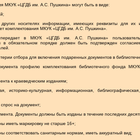
ия МКУК «ЦГДБ им. А.С. Пушкина» могут быть в виде:
й;
а других носителях информации, имеющих реквизиты для их 
т комплектования МКУК «ЦГДБ им. А.С. Пушкина».
передает в МКУК «ЦГДБ им. А.С. Пушкина» пользователь
н в обязательном порядке должен быть подтвержден согласие
елей.
итерии отбора для включения подаренных документов в библиотеч
документа профилю комплектования библиотечного фонда МКУК
мента к краеведческим изданиям;
ая, историко-культурная, информационная, библиографическая
 спрос на документ;
кумента. Документы должны быть изданы в течение последних десяти
ны иметь маркировку не старше 16+;
ны соответствовать санитарным нормам, иметь аккуратный вид;