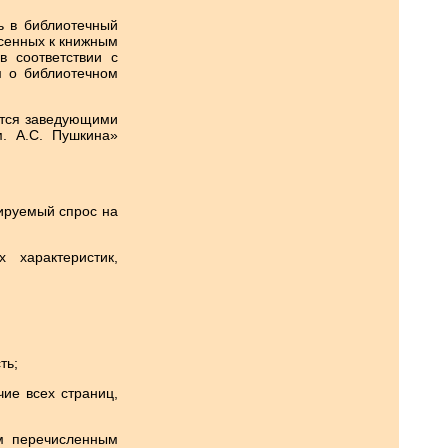
ь в библиотечный
есенных к книжным
в соответствии с
 о библиотечном
ются заведующими
. А.С. Пушкина»
ируемый спрос на
х характеристик,
ть;
чие всех страниц,
ем перечисленным