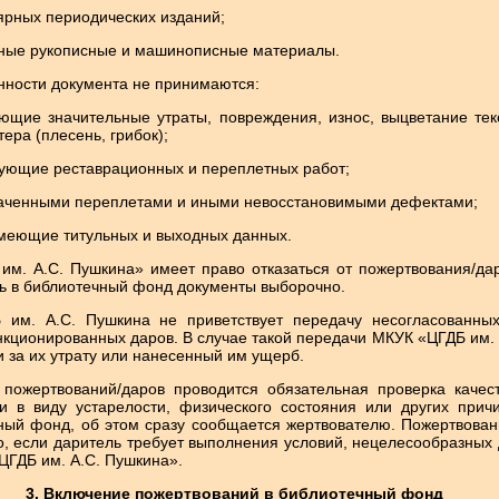
ярных периодических изданий;
ные рукописные и машинописные материалы.
нности документа не принимаются:
ющие значительные утраты, повреждения, износ, выцветание тек
ера (плесень, грибок);
бующие реставрационных и переплетных работ;
раченными переплетами и иными невосстановимыми дефектами;
имеющие титульных и выходных данных.
им. А.С. Пушкина» имеет право отказаться от пожертвования/да
ить в библиотечный фонд документы выборочно.
 им. А.С. Пушкина не приветствует передачу несогласованны
нкционированных даров. В случае такой передачи МКУК «ЦГДБ им.
и за их утрату или нанесенный им ущерб.
 пожертвований/даров проводится обязательная проверка каче
и в виду устарелости, физического состояния или других прич
ный фонд, об этом сразу сообщается жертвователю. Пожертвован
о, если даритель требует выполнения условий, нецелесообразных
ЦГДБ им. А.С. Пушкина».
3. Включение пожертвований в библиотечный фонд