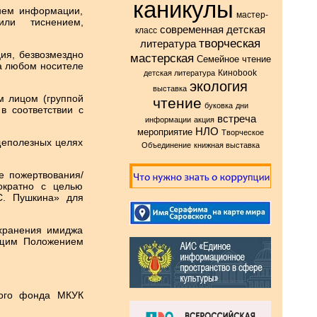
каникулы
 нем информации,
мастер-
или тиснением,
современная детская
класс
творческая
литература
ция, безвозмездно
мастерская
Семейное чтение
а любом носителе
Киноbook
детская литература
экология
выставка
м лицом (группой
чтение
буковка
дни
в соответствии с
встреча
информации
акция
НЛО
мероприятие
Творческое
щеполезных целях
Объединение
книжная выставка
е пожертвования/
ократно с целью
С. Пушкина» для
хранения имиджа
оящим Положением
ного фонда МКУК