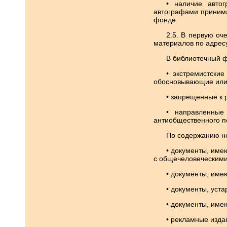
• наличие автог
автографами принима
фонде.
2.5. В первую оч
материалов по адресу: 
В библиотечный ф
• экстремистски
обосновывающие или 
• запрещенные к 
• направленные
антиобщественного по
По содержанию н
• документы, им
с общечеловеческими
• документы, име
• документы, уст
• документы, име
• рекламные изда