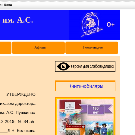
я
|
Вход
. А.С.
Афиша
Рекомендуем
УТВЕРЖДЕНО
иказом директора
м. А.С. Пушкина»
12.2019г. № 84 а/п
___Л.Н. Белякова