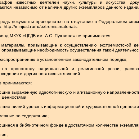
рафов известных деятелей науки, культуры и искусства; док
ются независимо от наличия других экземпляров данного издани
ередь документы проверяются на отсутствие в Федеральном списк
http://minjust.ru/ru/extremistmaterials.
онд МКУК «ЦГДБ им. А.С. Пушкина» не принимаются:
е материалы, призывающие к осуществлению экстремистской де
оправдывающие необходимость осуществления такой деятельнос
распространению в установленном законодательном порядке;
 на пропаганду национальной и религиозной розни, расово
ведения и других негативных явлений.
е принимаются:
еющие выраженную идеологическую и агитационную направленност
 ценностями;
ющие низкий уровень информационной и художественной ценности
аревшие по содержанию;
ющиеся в библиотечном фонде в достаточном количестве экземпля
ния;