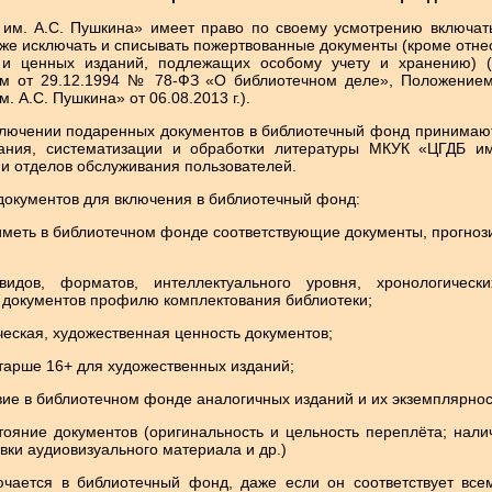
 им. А.С. Пушкина» имеет право по своему усмотрению включат
кже исключать и списывать пожертвованные документы (кроме отн
 и ценных изданий, подлежащих особому учету и хранению) (
м от 29.12.1994 № 78-ФЗ «О библиотечном деле», Положением
 А.С. Пушкина» от 06.08.2013 г.).
включении подаренных документов в библиотечный фонд принима
ания, систематизации и обработки литературы МКУК «ЦГДБ им
 и отделов обслуживания пользователей.
документов для включения в библиотечный фонд:
иметь в библиотечном фонде соответствующие документы, прогноз
видов, форматов, интеллектуального уровня, хронологически
а документов профилю комплектования библиотеки;
ческая, художественная ценность документов;
старше 16+ для художественных изданий;
твие в библиотечном фонде аналогичных изданий и их экземплярнос
тояние документов (оригинальность и цельность переплёта; нали
вки аудиовизуального материала и др.)
ючается в библиотечный фонд, даже если он соответствует вс