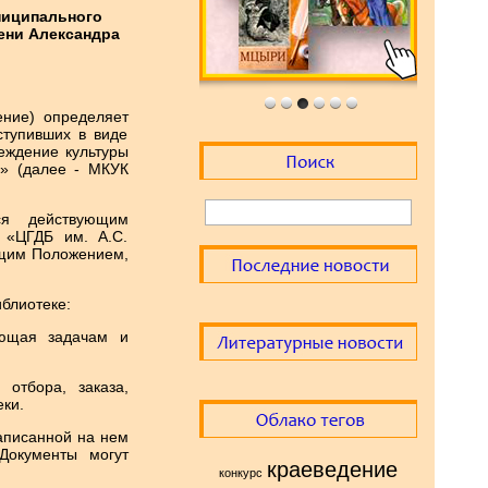
ниципального
ени Александра
ение) определяет
ступивших в виде
еждение культуры
а» (далее - МКУК
ся действующим
 «ЦГДБ им. А.С.
ящим Положением,
блиотеке:
ующая задачам и
 отбора, заказа,
ки.
записанной на нем
Документы могут
краеведение
конкурс