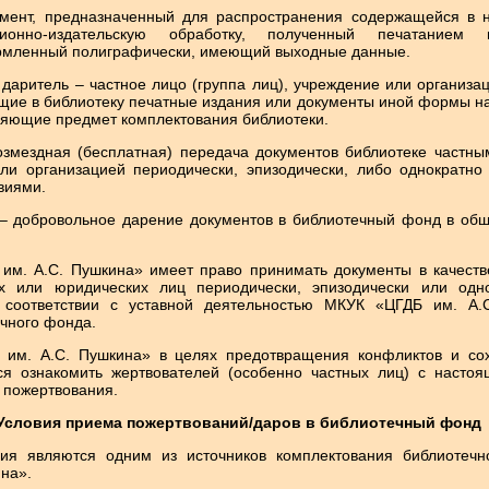
умент, предназначенный для распространения содержащейся в
ионно-издательскую обработку, полученный печатанием 
рмленный полиграфически, имеющий выходные данные.
 даритель – частное лицо (группа лиц), учреждение или организа
щие в библиотеку печатные издания или документы иной формы н
яющие предмет комплектования библиотеки.
озмездная (бесплатная) передача документов библиотеке частны
ли организацией периодически, эпизодически, либо однократно 
виями.
 – добровольное дарение документов в библиотечный фонд в об
 им. А.С. Пушкина» имеет право принимать документы в качеств
х или юридических лиц периодически, эпизодически или одн
 соответствии с уставной деятельностью МКУК «ЦГДБ им. А.
чного фонда.
 им. А.С. Пушкина» в целях предотвращения конфликтов и со
тся ознакомить жертвователей (особенно частных лиц) с наст
 пожертвования.
 Условия приема пожертвований/даров в библиотечный фонд
ния являются одним из источников комплектования библиотеч
на».