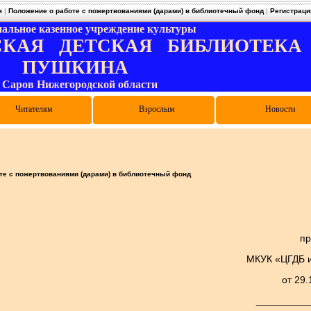
я
|
Положение о работе с пожертвованиями (дарами) в библиотечный фонд
|
Регистраци
альное казенное учреждение культуры
КАЯ ДЕТСКАЯ БИБЛИОТЕКА им
ПУШКИНА
. Саров Нижегородской области
и цифровой грамотности
лиотечные объединения
туальные мероприятия
Правила пользования
Электронный каталог
Виртуальная служба
Как записаться
Читателям
Конкурсы
Выпускникам
Родителям
Дарителям
Педагогам
Взрослым
Отзывы
Опросы
Новости
те с пожертвованиями (дарами) в библиотечный фонд
пр
МКУК «ЦГДБ и
от 29.
__________