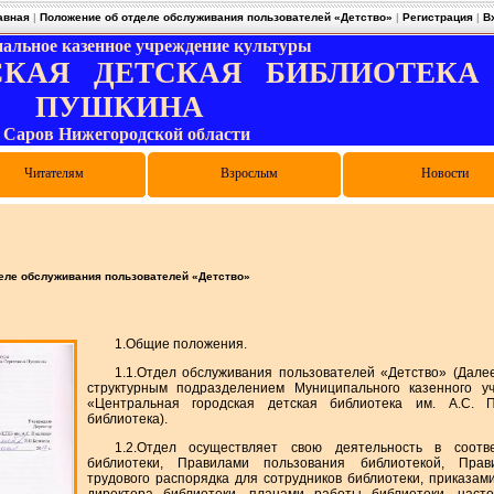
авная
|
Положение об отделе обслуживания пользователей «Детство»
|
Регистрация
|
В
альное казенное учреждение культуры
КАЯ ДЕТСКАЯ БИБЛИОТЕКА им
ПУШКИНА
. Саров Нижегородской области
и цифровой грамотности
лиотечные объединения
туальные мероприятия
Правила пользования
Электронный каталог
Виртуальная служба
Как записаться
Читателям
Конкурсы
Выпускникам
Родителям
Дарителям
Педагогам
Взрослым
Отзывы
Опросы
Новости
еле обслуживания пользователей «Детство»
1.Общие положения.
1.1.Отдел обслуживания пользователей «Детство» (Дале
структурным подразделением Муниципального казенного у
«Центральная городская детская библиотека им. А.С. 
библиотека).
1.2.Отдел осуществляет свою деятельность в соотв
библиотеки, Правилами пользования библиотекой, Прав
трудового распорядка для сотрудников библиотеки, приказа