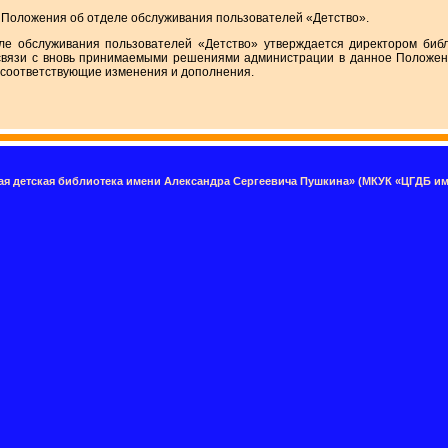
я Положения об отделе обслуживания пользователей «Детство».
е обслуживания пользователей «Детство» утверждается директором библ
 связи с вновь принимаемыми решениями администрации в данное Положен
я соответствующие изменения и дополнения.
я детская библиотека имени Александра Сергеевича Пушкина» (МКУК «ЦГДБ им.