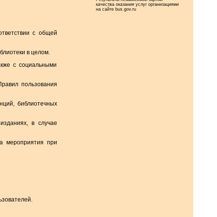
качества оказания услуг организациями
на сайте bus.gov.ru
ответствии с общей
блиотеки в целом.
акже с социальными
 Правил пользования
нций, библиотечных
изданиях, в случае
на мероприятия при
ьзователей.