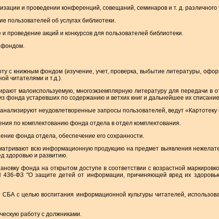
анизации и проведении конференций, совещаний, семинаров и т. д. различного 
е пользователей об услугах библиотеки.
 и проведение акций и конкурсов для пользователей библиотеки.
 фондом.
оту с книжным фондом (изучение, учет, проверка, выбытие литературы, офо
й читателями и т.д.).
бирают малоиспользуемую, многоэкземплярную литературу для передачи в 
из фонда устаревших по содержанию и ветхих книг и дальнейшее их списание
 анализируют неудовлетворенные запросы пользователей, ведут «Картотеку 
ения по комплектованию фонда отдела в отдел комплектования.
нение фонда отдела, обеспечение его сохранности.
сматривают всю информационную продукцию на предмет выявления нежелат
д здоровью и развитию.
новку фонда на открытом доступе в соответствии с возрастной маркировкой
 436-ФЗ "О защите детей от информации, причиняющей вред их здоровью
т СБА с целью воспитания информационной культуры читателей, использов
ическую работу с должниками.