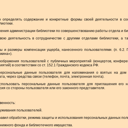
но определять содержание и конкретные формы своей деятельности в со
лиотеки.
жения администрации библиотеки по совершенствованию работы отдела и би
свою деятельность в сотрудничестве с другими отделами библиотеки, а т
ды и размеры компенсации ущерба, нанесенного пользователями. (п. 6.2.
кина»).
изображения пользователей с публичных мероприятий (концертов, конфере
риятий) в соответствии со ст. 152.1 Гражданского кодекса РФ.
 персональные данные пользователя для напоминания о взятых на дом 
та, через средства связи (телефон, почта, электронная почта).
использовать персональные данные пользователя для приглашения его 
сия со стороны пользователя или его законного представителя.
венность:
служивания пользователей.
правил обработки, режима защиты и использования персональных данных пол
 книжного фонда и библиотечного имущества.