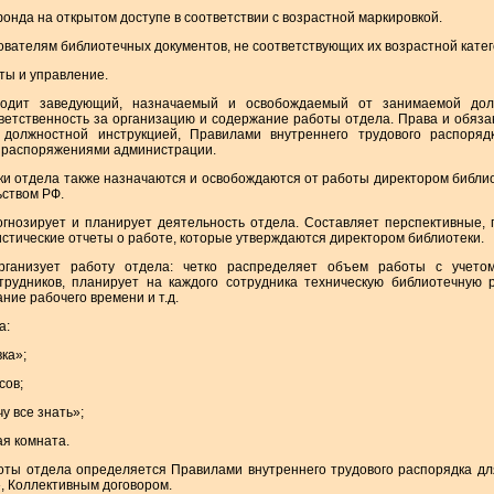
 фонда на открытом доступе в соответствии с возрастной маркировкой.
зователям библиотечных документов, не соответствующих их возрастной катег
ты и управление.
водит заведующий, назначаемый и освобождаемый от занимаемой дол
тветственность за организацию и содержание работы отдела. Права и обяз
должностной инструкцией, Правилами внутреннего трудового распоряд
и распоряжениями администрации.
ики отдела также назначаются и освобождаются от работы директором библио
ьством РФ.
огнозирует и планирует деятельность отдела. Составляет перспективные,
истические отчеты о работе, которые утверждаются директором библиотеки.
рганизует работу отдела: четко распределяет объем работы с учето
рудников, планирует на каждого сотрудника техническую библиотечную р
ние рабочего времени и т.д.
а:
ка»;
сов;
у все знать»;
ая комната.
боты отдела определяется Правилами внутреннего трудового распорядка д
, Коллективным договором.