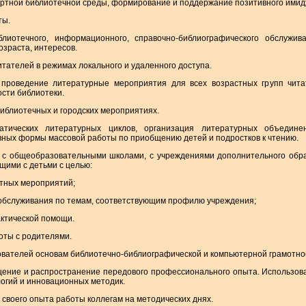
ортной библиотечной среды, формирование и поддержание позитивного имид
ты.
блиотечного, информационного, справочно-библиографического обслужив
озраста, интересов.
итателей в режимах локального и удаленного доступа.
и проведение литературные мероприятия для всех возрастных групп чит
сти библиотеки.
библиотечных и городских мероприятиях.
атических литературных циклов, организация литературных объедине
ных формы массовой работы по приобщению детей и подростков к чтению.
о с общеобразовательными школами, с учреждениями дополнительного обра
щими с детьми с целью:
стных мероприятий;
обслуживания по темам, соответствующим профилю учреждения;
актической помощи.
оты с родителями.
ователей основам библиотечно-библиографической и компьютерной грамотно
бщение и распространение передового профессионального опыта. Использов
гий и инновационных методик.
 своего опыта работы коллегам на методических днях.