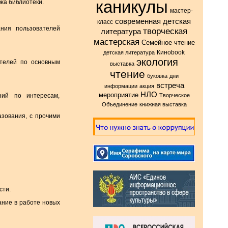
каникулы
жа библиотеки.
мастер-
современная детская
класс
ания пользователей
творческая
литература
мастерская
Семейное чтение
Киноbook
детская литература
экология
ателей по основным
выставка
чтение
буковка
дни
встреча
информации
акция
НЛО
мероприятие
ний по интересам,
Творческое
Объединение
книжная выставка
зования, с прочими
сти.
ание в работе новых