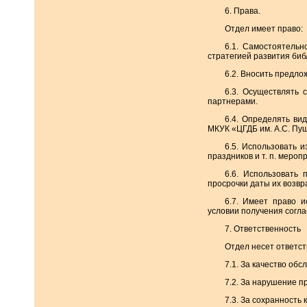
6. Права.
Отдел имеет право:
6.1. Самостоятель
стратегией развития биб
6.2. Вносить предло
6.3. Осуществлять 
партнерами.
6.4. Определять ви
МКУК «ЦГДБ им. А.С. Пуш
6.5. Использовать 
праздников и т. п. мероп
6.6. Использовать
просрочки даты их возвра
6.7. Имеет право 
условии получения согла
7. Ответственность
Отдел несет ответст
7.1. За качество об
7.2. За нарушение 
7.3. За сохранность