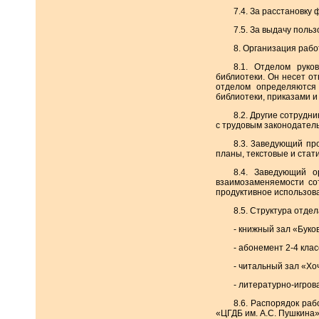
7.4. За расстановку
7.5. За выдачу поль
8. Организация рабо
8.1. Отделом руко
библиотеки. Он несет о
отделом определяются 
библиотеки, приказами 
8.2. Другие сотрудн
с трудовым законодател
8.3. 3аведующий пр
планы, текстовые и стат
8.4. Заведующий о
взаимозаменяемости сот
продуктивное использова
8.5. Структура отдел
- книжный зал «Буков
- абонемент 2-4 клас
- читальный зал «Хоч
- литературно-игров
8.6. Распорядок ра
«ЦГДБ им. А.С. Пушкина»