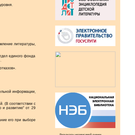
уровня.
рмление литературы,
отдел единого фонда
.
отказов».
ельной информации,
. (В соответствии с
 и развитию" от 29
ание его при выборе
Результаты независимой оценки