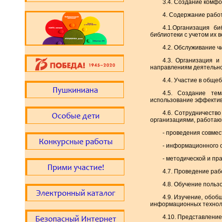
3.4. Создание комф
4. Содержание рабо
4.1.Организация би
библиотеки с учетом их в
4.2. Обслуживание ч
4.3. Организация 
направлениям деятельно
4.4. Участие в обще
4.5. Создание тем
использование эффектив
4.6. Сотрудничеств
организациями, работаю
- проведения совме
- информационного 
- методической и пр
4.7. Проведение раб
4.8. Обучение польз
4.9. Изучение, обо
информационных техноло
4.10. Представление