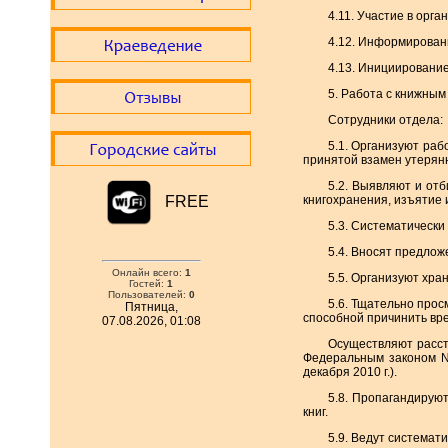
4.11. Участие в орг
4.12. Информировани
4.13. Инициирование
5. Работа с книжным
Сотрудники отдела:
5.1. Организуют раб
принятой взамен утерянно
5.2. Выявляют и от
FREE
книгохранения, изъятие 
5.3. Систематически
5.4. Вносят предлож
Онлайн всего:
1
5.5. Организуют хра
Гостей:
1
Пользователей:
0
5.6. Тщательно про
Пятница,
способной причинить вре
07.08.2026, 01:08
Осуществляют расста
Федеральным законом N
декабря 2010 г.).
5.8. Пропагандирую
книг.
5.9. Ведут системат