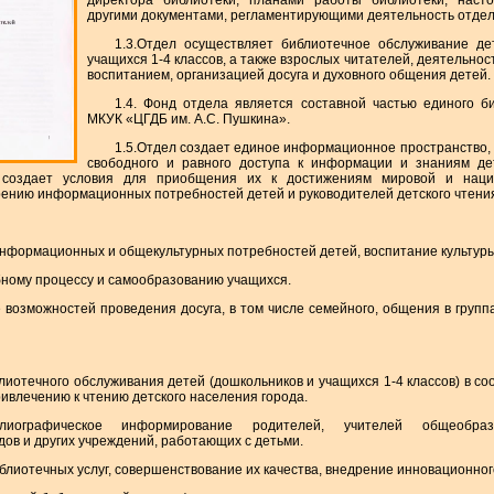
директора библиотеки, планами работы библиотеки, наст
другими документами, регламентирующими деятельность отдел
1.3.Отдел осуществляет библиотечное обслуживание де
учащихся 1-4 классов, а также взрослых читателей, деятельнос
воспитанием, организацией досуга и духовного общения детей.
1.4. Фонд отдела является составной частью единого б
МКУК «ЦГДБ им. А.С. Пушкина».
1.5.Отдел создает единое информационное пространство,
свободного и равного доступа к информации и знаниям де
, создает условия для приобщения их к достижениям мировой и нацио
рению информационных потребностей детей и руководителей детского чтени
информационных и общекультурных потребностей детей, воспитание культуры
бному процессу и самообразованию учащихся.
е возможностей проведения досуга, в том числе семейного, общения в груп
лиотечного обслуживания детей (дошкольников и учащихся 1-4 классов) в со
ивлечению к чтению детского населения города.
библиографическое информирование родителей, учителей общеобра
дов и других учреждений, работающих с детьми.
блиотечных услуг, совершенствование их качества, внедрение инновационног