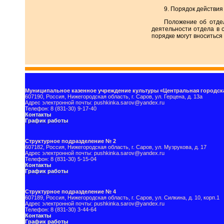
9. Порядок действи
Положение об отдел
деятельности отдела в
порядке могут вноситьс
Муниципальное казенное учреждение культуры «Центральная городска
607190, Россия, Нижегородская область, г. Саров, ул. Герцена, д. 13а
Адрес электронной почты: pushkinka.sarov@yandex.ru
Телефон: 8 (831-30) 9-17-40
Контакты
График работы
Структурное подразделение № 2
607182, Россия, Нижегородская область, г. Саров, ул. Музрукова, д. 17
Адрес электронной почты: pushkinka.sarov@yandex.ru
Телефон: 8 (831-30) 5-15-04
Контакты
График работы
Структурное подразделение № 4
607189, Россия, Нижегородская область, г. Саров, ул. Силкина, д. 10, корп.1
Адрес электронной почты: pushkinka.sarov@yandex.ru
Телефон: 8 (831-30) 3-44-64
Контакты
График работы