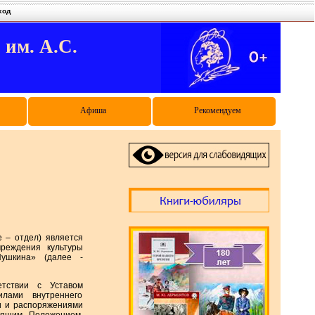
ход
. А.С.
Афиша
Рекомендуем
е – отдел) является
чреждения культуры
Пушкина» (далее -
етствии с Уставом
илами внутреннего
ми и распоряжениями