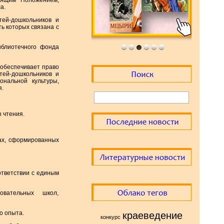
оящим Положением,
а.
тей-дошкольников и
ть которых связана с
иблиотечного фонда
 обеспечивает право
тей-дошкольников и
нальной культуры,
я.
 чтения.
пах, сформированных
ответствии с единым
зовательных школ,
о опыта.
краеведение
конкурс