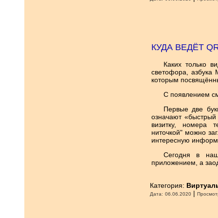
КУДА ВЕДЁТ Q
Каких только в
светофора, азбука 
которым посвящённый
С появлением с
Первые две бук
означают «быстрый 
визитку, номера т
ниточкой" можно заг
интересную инфор
Сегодня в наш
приложением, а заод
Категория:
Виртуал
|
Дата:
06.06.2020
Просмот