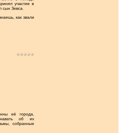
принял участие в
 сын Зевса.
знаешь, как звали
нны её города,
знавать об их
льмы, собранные