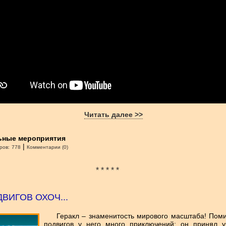
Читать далее >>
ьные мероприятия
|
ров:
778
Комментарии (0)
* * * * *
ВИГОВ ОХОЧ...
Геракл – знаменитость мирового масштаба! Пом
подвигов у него много приключений: он принял у