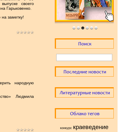
выпуске своего
яна Гарьковенко.
е на заметку!
ерить народную
сство» Людмила
краеведение
конкурс