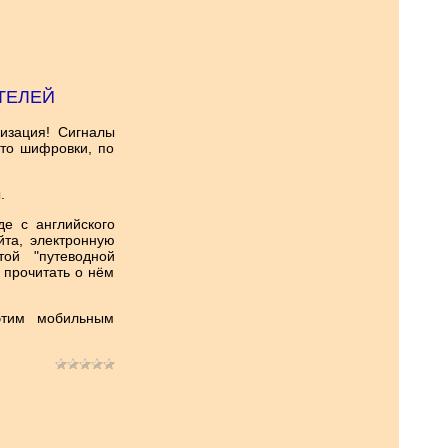
ТЕЛЕЙ
изация! Сигналы
это шифровки, по
ы.
е с английского
йта, электронную
той "путеводной
и прочитать о нём
этим мобильным