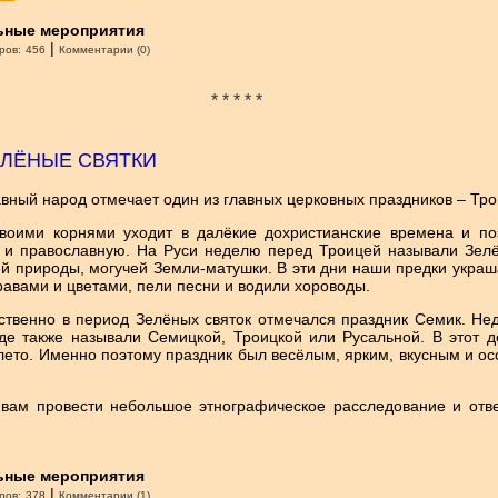
ьные мероприятия
|
ров:
456
Комментарии (0)
* * * * *
ЕЛЁНЫЕ СВЯТКИ
вный народ отмечает один из главных церковных праздников – Тро
своими корнями уходит в далёкие дохристианские времена и по
 и православную. На Руси неделю перед Троицей называли Зел
й природы, могучей Земли-матушки. В эти дни наши предки укра
равами и цветами, пели песни и водили хороводы.
твенно в период Зелёных святок отмечался праздник Семик. Не
де также называли Семицкой, Троицкой или Русальной. В этот 
 лето. Именно поэтому праздник был весёлым, ярким, вкусным и 
вам провести небольшое этнографическое расследование и отве
ьные мероприятия
|
ров:
378
Комментарии (1)