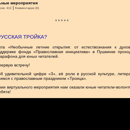
ьные мероприятия
|
ров:
412
Комментарии (0)
* * * * *
РУССКАЯ ТРОЙКА?
та «Необычные летние открытия: от естествознания к духов
оддержке фонда «Православная инициатива» в Пушкинке прохо
марафона для юных читателей.
ервую встречу!
б удивительной цифре «3», её роли в русской культуре, литер
имся с православным праздником «Троица».
ии виртуального мероприятия нам оказали юные читатели-волонт
ебята!