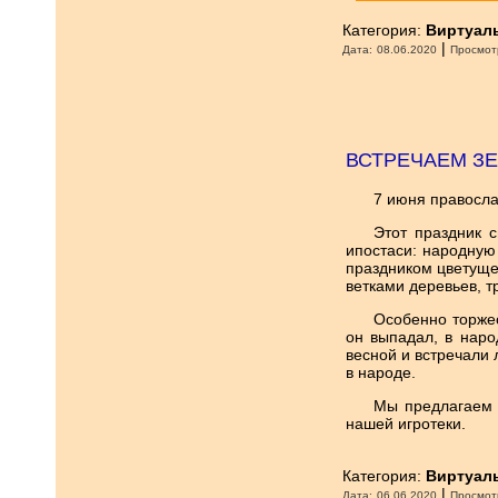
Категория:
Виртуал
|
Дата:
08.06.2020
Просмот
ВСТРЕЧАЕМ З
7 июня правосла
Этот праздник 
ипостаси: народную
праздником цветуще
ветками деревьев, т
Особенно торжес
он выпадал, в наро
весной и встречали
в народе.
Мы предлагаем 
нашей игротеки.
Категория:
Виртуал
|
Дата:
06.06.2020
Просмот