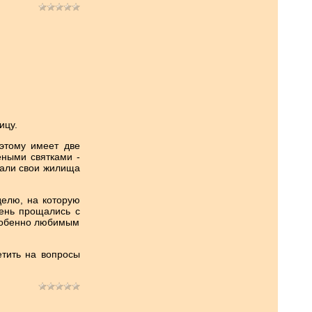
ицу.
этому имеет две
ёными святками -
шали свои жилища
делю, на которую
день прощались с
особенно любимым
тить на вопросы