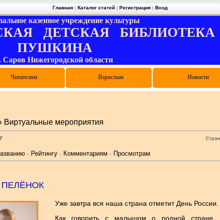
Главная
|
Каталог статей
|
Регистрация
|
Вход
альное казенное учреждение культуры
КАЯ ДЕТСКАЯ БИБЛИОТЕКА и
ПУШКИНА
г. Саров Нижегородской области
и цифровой грамотности
лиотечные объединения
туальные мероприятия
Правила пользования
Электронный каталог
Виртуальная служба
Как записаться
Читателям
Конкурсы
Выпускникам
Родителям
Дарителям
Педагогам
Взрослым
Отзывы
Опросы
Новости
 Виртуальные мероприятия
7
Стра
азванию
·
Рейтингу
·
Комментариям
·
Просмотрам
 ПЕЛЁНОК
Уже завтра вся наша страна отметит День России.
Как говорить с малышом о родной стране, 