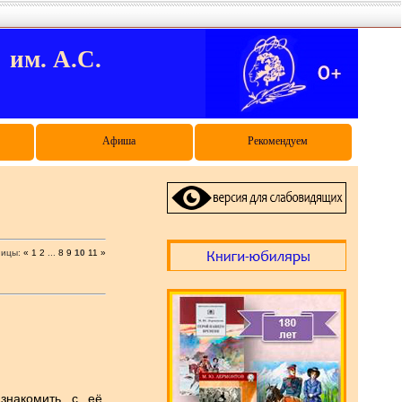
м. А.С.
Афиша
Рекомендуем
ницы
:
«
1
2
...
8
9
10
11
»
знакомить с её