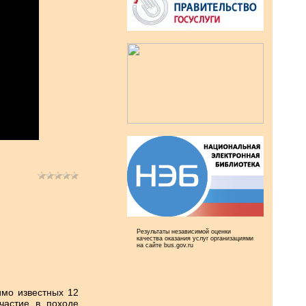
Результаты независимой оценки
качества оказания услуг организациями
на сайте bus.gov.ru
имо известных 12
частие в походе