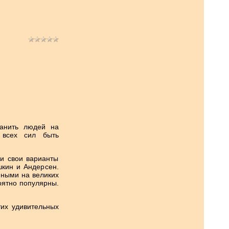
манить людей на
 всех сил быть
ли свои варианты
шкин и Андерсен.
нными на великих
оятно популярны.
их удивительных