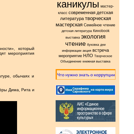
каникулы
мастер-
современная детская
класс
творческая
литература
мастерская
Семейное чтение
Киноbook
детская литература
экология
выставка
чтение
буковка
дни
ности», который
встреча
информации
акция
дят мероприятия
НЛО
мероприятие
Творческое
Объединение
книжная выставка
атуре, обычаях и
ёры Дима, Рита и