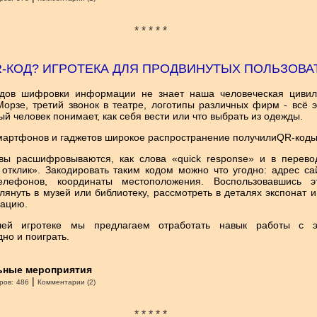
* * * * *
R-КОД? ИГРОТЕКА ДЛЯ ПРОДВИНУТЫХ ПОЛЬЗОВА
идов шифровки информации не знает наша человеческая цивил
Морзе, третий звонок в театре, логотипы различных фирм - всё 
 человек понимает, как себя вести или что выбрать из одежды.
мартфонов и гаджетов широкое распространение получилиQR-код
вы расшифровываются, как слова «quick response» и в перевод
отклик». Закодировать таким кодом можно что угодно: адрес са
елефонов, координаты местоположения. Воспользовавшись э
лянуть в музей или библиотеку, рассмотреть в деталях экспонат 
мацию.
ей игротеке мы предлагаем отработать навык работы с 
но и поиграть.
ьные мероприятия
|
ров:
486
Комментарии (2)
* * * * *