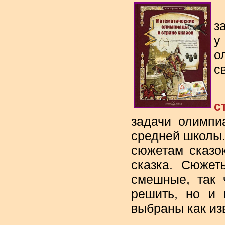
з
у
о
с
В
с
задачи олимпи
средней школы. 
сюжетам сказо
сказка. Сюжет
смешные, так 
решить, но и 
выбраны как из