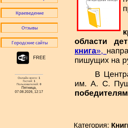
п
области де
книга
»,
напра
FREE
пишущих на р
В Центральн
Онлайн всего:
1
им. А. С. Пу
Гостей:
1
Пользователей:
0
Пятница,
победителями
07.08.2026, 12:17
Категория:
Книг