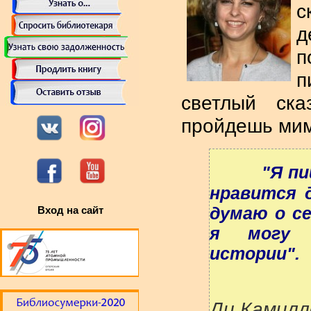
с
п
п
светлый ск
пройдешь мим
"Я пиш
нравится д
думаю о се
Вход на сайт
я могу р
истории".
Ди Камилл