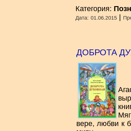
Категория:
Позн
|
Дата:
01.06.2015
Пр
ДОБРОТА Д
Аг
выр
кни
Мяг
вере, любви к 