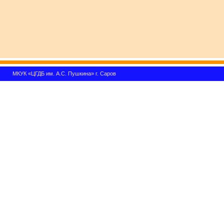
МКУК «ЦГДБ им. А.С. Пушкина» г. Саров